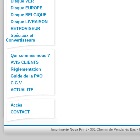
Disque VERT
Disque EUROPE
Disque BELGIQUE
Disque LIVRAISON
RETROVISEUR
Spéciaux et
Convertisseurs
Qui sommes-nous ?
AVIS CLIENTS
Réglementation
Guide de la PAO
C.G.V
ACTUALITE
Accès
CONTACT
Imprimerie Nova Print
- 301 Chemin de Pendariès Bas - 8