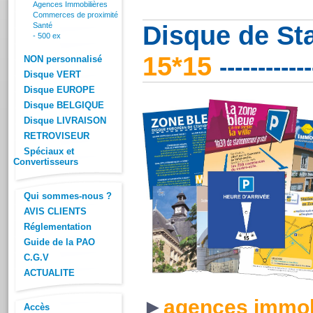
Agences Immobilières
Commerces de proximité
Disque de St
Santé
- 500 ex
15*15
NON personnalisé
-----------
Disque VERT
Disque EUROPE
Disque BELGIQUE
Disque LIVRAISON
RETROVISEUR
Spéciaux et
Convertisseurs
Qui sommes-nous ?
AVIS CLIENTS
Réglementation
Guide de la PAO
C.G.V
ACTUALITE
►
agences immob
Accès