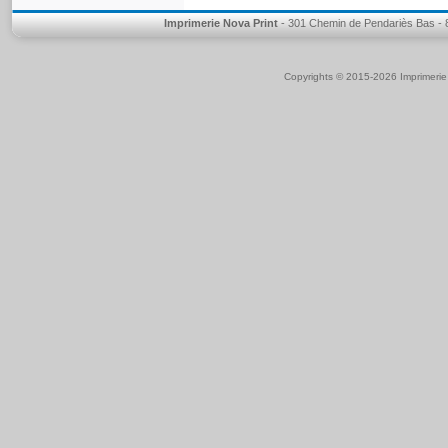
Imprimerie Nova Print
- 301 Chemin de Pendariès Bas - 8
Copyrights © 2015-2026 Imprimeri